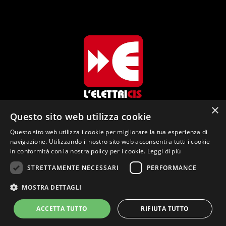
×
Questo sito web utilizza cookie
Questo sito web utilizza i cookie per migliorare la tua esperienza di
L'Elettricis di Cis Enrico Via dei Colli, 26
navigazione. Utilizzando il nostro sito web acconsenti a tutti i cookie
38067 Ledro (TN)
in conformità con la nostra policy per i cookie.
Leggi di più
info@elettricis.it
STRETTAMENTE NECESSARI
PERFORMANCE
+39 334 7036364
MOSTRA DETTAGLI
2021 Elettricis Impianti Elettrici | P.IVA 02147400226 |
ACCETTA TUTTO
RIFIUTA TUTTO
Privacy Policy
|
Cookie Policy