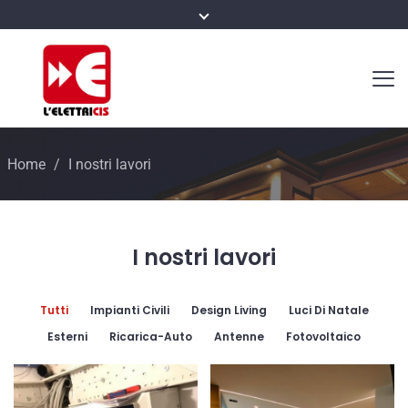
Home
/
I nostri lavori
I nostri lavori
Tutti
Impianti Civili
Design Living
Luci Di Natale
Esterni
Ricarica-Auto
Antenne
Fotovoltaico