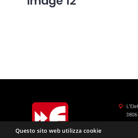
image 12
L'Elet
3806
info@
Questo sito web utilizza cookie
+39 