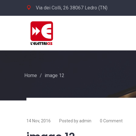
Via dei Colli, 26 38067 Ledro (TN)
Home
/
image 12
14 Nov, 2016
Posted by admin
0 Comment