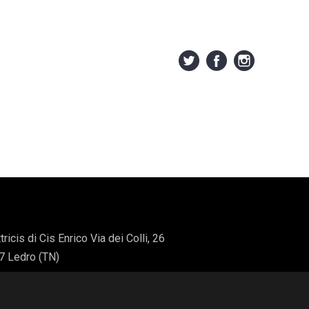
tricis di Cis Enrico Via dei Colli, 26
7 Ledro (TN)
elettricis.it
334 7036364