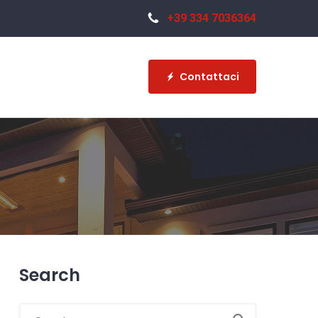
+39 334 7036364
Contattaci
Search